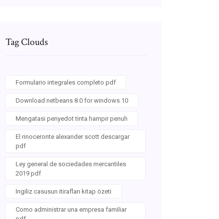
Tag Clouds
Formulario integrales completo pdf
Download netbeans 8.0 for windows 10
Mengatasi penyedot tinta hampir penuh
El rinoceronte alexander scott descargar
pdf
Ley general de sociedades mercantiles
2019 pdf
Ingiliz casusun itirafları kitap özeti
Como administrar una empresa familiar
pdf