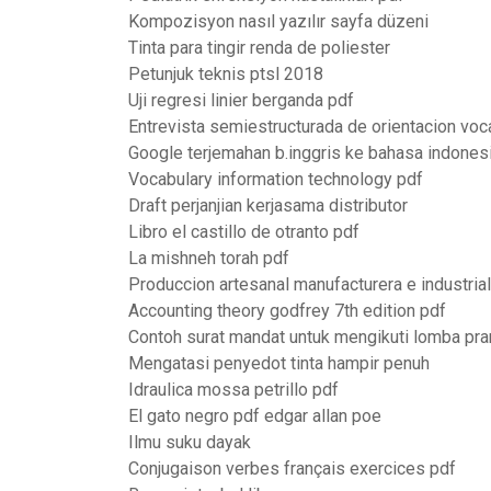
Kompozisyon nasıl yazılır sayfa düzeni
Tinta para tingir renda de poliester
Petunjuk teknis ptsl 2018
Uji regresi linier berganda pdf
Entrevista semiestructurada de orientacion voc
Google terjemahan b.inggris ke bahasa indones
Vocabulary information technology pdf
Draft perjanjian kerjasama distributor
Libro el castillo de otranto pdf
La mishneh torah pdf
Produccion artesanal manufacturera e industrial
Accounting theory godfrey 7th edition pdf
Contoh surat mandat untuk mengikuti lomba pr
Mengatasi penyedot tinta hampir penuh
Idraulica mossa petrillo pdf
El gato negro pdf edgar allan poe
Ilmu suku dayak
Conjugaison verbes français exercices pdf