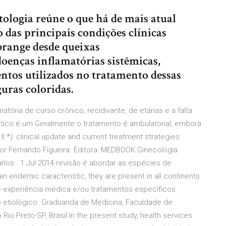
logia reúne o que há de mais atual
 das principais condições clínicas
brange desde queixas
oenças inflamatórias sistêmicas,
tos utilizados no tratamento dessas
uras coloridas.
tória de curso crônico, recidivante, de etárias e a falta
ico é um Geralmente o tratamento é ambulatorial, embora
I *): clinical update and current treatment strategies.
essor Fernando Figueira. Editora: MEDBOOK Ginecologia
Carlos 1 Jul 2014 revisão é abordar as espécies de
 endemic caracteristic, they are present in all continents
de experiência médica e/ou tratamentos específicos
o etiológico. Graduanda de Medicina, Faculdade de
io Preto-SP, Brasil In the present study, health services