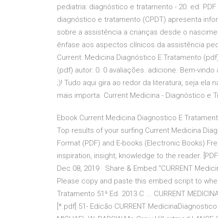
pediatria: diagnóstico e tratamento - 20. ed. PDF 
diagnóstico e tratamento (CPDT) apresenta info
sobre a assistência a crianças desde o nascime
ênfase aos aspectos clínicos da assistência ped
Current: Medicina Diagnóstico E Tratamento (pdf) 
(pdf) autor: 0. 0 avaliações. adicione. Bem-vindo 
;)! Tudo aqui gira ao redor da literatura, seja ela 
mais importa. Current Medicina - Diagnóstico e Tr
Ebook Current Medicina Diagnostico E Tratament
Top results of your surfing Current Medicina D
Format (PDF) and E-books (Electronic Books) Fre
inspiration, insight, knowledge to the reader. [
Dec 08, 2019 · Share & Embed "CURRENT Medicin
Please copy and paste this embed script to w
Tratamento 51ª Ed. 2013 C ... CURRENT MEDICIN
[*.pdf] 51- Edicão CURRENT MedicinaDiagnostic