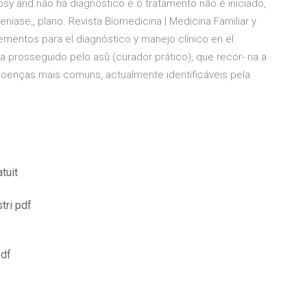
osy and não há diagnóstico e o tratamento não é iniciado,
eniase_ plano. Revista Biomedicina | Medicina Familiar y
ementos para el diagnóstico y manejo clínico en el
a prosseguido pelo asû (curador prático), que recor- ria a
oenças mais comuns, actualmente identificáveis pela
tuit
tri pdf
pdf