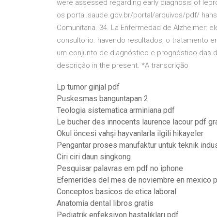
were assessed regarding early diagnosis of lepr
os portal.saude.gov.br/portal/arquivos/pdf/ hans
Comunitaria. 34. La Enfermedad de Alzheimer: el
consultorio. havendo resultados, o tratamento er
um conjunto de diagnóstico e prognóstico das d
descrição in the present. *A transcrição
Lp tumor ginjal pdf
Puskesmas banguntapan 2
Teologia sistematica arminiana pdf
Le bucher des innocents laurence lacour pdf gra
Okul öncesi vahşi hayvanlarla ilgili hikayeler
Pengantar proses manufaktur untuk teknik indus
Ciri ciri daun singkong
Pesquisar palavras em pdf no iphone
Efemerides del mes de noviembre en mexico 
Conceptos basicos de etica laboral
Anatomia dental libros gratis
Pediatrik enfeksiyon hastalıkları pdf