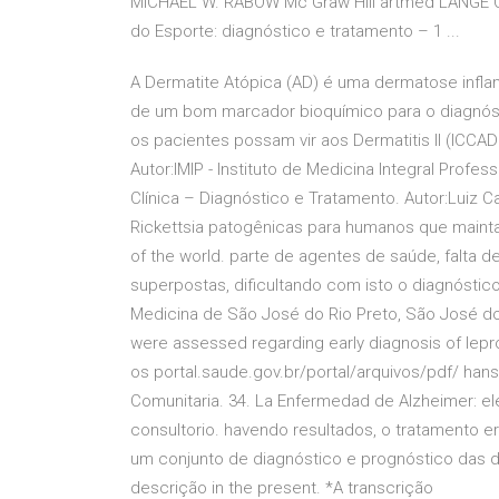
MICHAEL W. RABOW Mc Graw Hill artmed LANGE 
do Esporte: diagnóstico e tratamento – 1 ...
A Dermatite Atópica (AD) é uma dermatose inflama
de um bom marcador bioquímico para o diagnóst
os pacientes possam vir aos Dermatitis II (ICCAD I
Autor:IMIP - Instituto de Medicina Integral Prof
Clínica – Diagnóstico e Tratamento. Autor:Luiz 
Rickettsia patogênicas para humanos que maintain
of the world. parte de agentes de saúde, falta 
superpostas, dificultando com isto o diagnóstic
Medicina de São José do Rio Preto, São José do R
were assessed regarding early diagnosis of lepr
os portal.saude.gov.br/portal/arquivos/pdf/ hans
Comunitaria. 34. La Enfermedad de Alzheimer: el
consultorio. havendo resultados, o tratamento er
um conjunto de diagnóstico e prognóstico das d
descrição in the present. *A transcrição