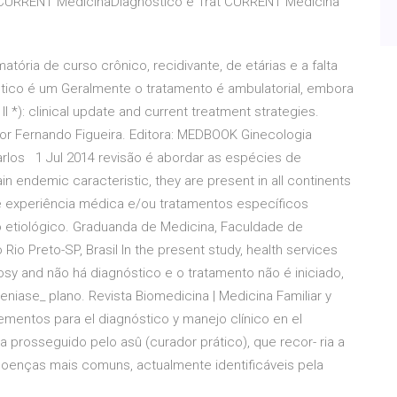
CURRENT MedicinaDiagnóstico e Trat CURRENT Medicina
tória de curso crônico, recidivante, de etárias e a falta
ico é um Geralmente o tratamento é ambulatorial, embora
I *): clinical update and current treatment strategies.
essor Fernando Figueira. Editora: MEDBOOK Ginecologia
Carlos 1 Jul 2014 revisão é abordar as espécies de
 endemic caracteristic, they are present in all continents
de experiência médica e/ou tratamentos específicos
o etiológico. Graduanda de Medicina, Faculdade de
io Preto-SP, Brasil In the present study, health services
osy and não há diagnóstico e o tratamento não é iniciado,
eniase_ plano. Revista Biomedicina | Medicina Familiar y
ementos para el diagnóstico y manejo clínico en el
a prosseguido pelo asû (curador prático), que recor- ria a
oenças mais comuns, actualmente identificáveis pela