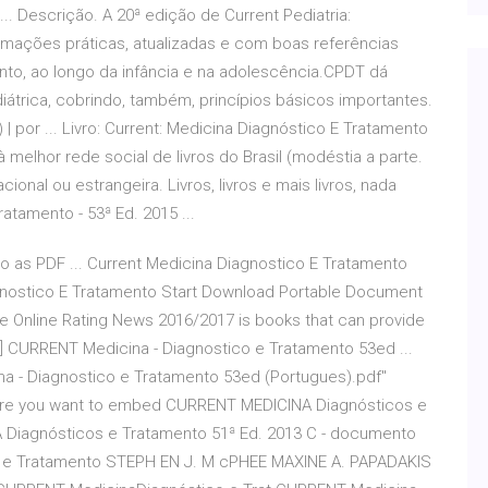
... Descrição. A 20ª edição de Current Pediatria:
rmações práticas, atualizadas e com boas referências
nto, ao longo da infância e na adolescência.CPDT dá
iátrica, cobrindo, também, princípios básicos importantes.
| por ... Livro: Current: Medicina Diagnóstico E Tratamento
à melhor rede social de livros do Brasil (modéstia a parte.
nacional ou estrangeira. Livros, livros e mais livros, nada
atamento - 53ª Ed. 2015 ...
o as PDF ... Current Medicina Diagnostico E Tratamento
iagnostico E Tratamento Start Download Portable Document
e Online Rating News 2016/2017 is books that can provide
PDF] CURRENT Medicina - Diagnostico e Tratamento 53ed ...
a - Diagnostico e Tratamento 53ed (Portugues).pdf"
here you want to embed CURRENT MEDICINA Diagnósticos e
A Diagnósticos e Tratamento 51ª Ed. 2013 C - documento
o e Tratamento STEPH EN J. M cPHEE MAXINE A. PAPADAKIS