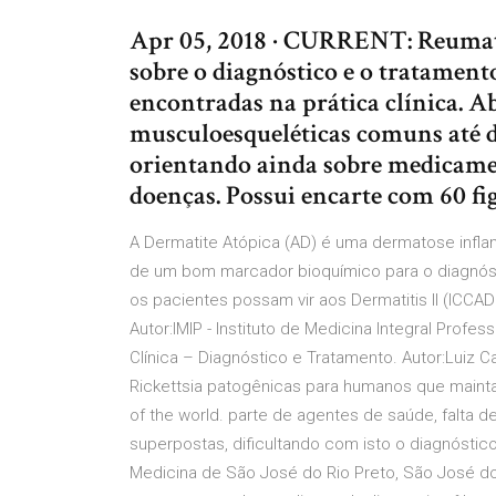
Apr 05, 2018 · CURRENT: Reumato
sobre o diagnóstico e o tratamento
encontradas na prática clínica. A
musculoesqueléticas comuns até d
orientando ainda sobre medicamen
doenças. Possui encarte com 60 fig
A Dermatite Atópica (AD) é uma dermatose inflama
de um bom marcador bioquímico para o diagnóst
os pacientes possam vir aos Dermatitis II (ICCAD I
Autor:IMIP - Instituto de Medicina Integral Prof
Clínica – Diagnóstico e Tratamento. Autor:Luiz 
Rickettsia patogênicas para humanos que maintain
of the world. parte de agentes de saúde, falta 
superpostas, dificultando com isto o diagnóstic
Medicina de São José do Rio Preto, São José do R