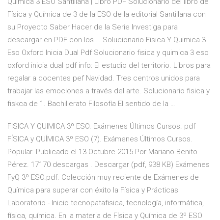
Quimica 3 ESO Santillana | Libro PDF Solucionario del libro de
Física y Química de 3 de la ESO de la editorial Santillana con
su Proyecto Saber Hacer de la Serie Investiga para
descargar en PDF con los … Solucionario Fisica Y Quimica 3
Eso Oxford Inicia Dual Pdf Solucionario fisica y quimica 3 eso
oxford inicia dual pdf info: El estudio del territorio. Libros para
regalar a docentes pef Navidad. Tres centros unidos para
trabajar las emociones a través del arte. Solucionario fisica y
fiskca de 1. Bachillerato Filosofía El sentido de la …
FISICA Y QUIMICA 3º ESO. Exámenes Últimos Cursos. pdf
FÍSICA y QUÍMICA 3º ESO (7). Exámenes Últimos Cursos.
Popular. Publicado el 13 Octubre 2015 Por Mariano Benito
Pérez. 17170 descargas . Descargar (pdf, 938 KB) Exámenes
FyQ 3º ESO.pdf. Colección muy reciente de Exámenes de
Química para superar con éxito la Física y Prácticas
Laboratorio - Inicio tecnopatafisica, tecnología, informática,
física, química. En la materia de Física y Química de 3º ESO