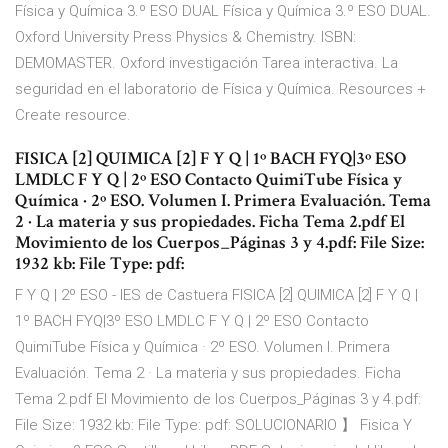
Física y Química 3.º ESO DUAL Física y Química 3.º ESO DUAL.
Oxford University Press Physics & Chemistry. ISBN:
DEMOMASTER. Oxford investigación Tarea interactiva. La
seguridad en el laboratorio de Física y Química. Resources +
Create resource.
FISICA [2] QUIMICA [2] F Y Q | 1º BACH FYQ|3º ESO
LMDLC F Y Q | 2º ESO Contacto QuimiTube Física y
Química · 2º ESO. Volumen I. Primera Evaluación. Tema
2 · La materia y sus propiedades. Ficha Tema 2.pdf El
Movimiento de los Cuerpos_Páginas 3 y 4.pdf: File Size:
1932 kb: File Type: pdf:
F Y Q | 2º ESO - IES de Castuera FISICA [2] QUIMICA [2] F Y Q |
1º BACH FYQ|3º ESO LMDLC F Y Q | 2º ESO Contacto
QuimiTube Física y Química · 2º ESO. Volumen I. Primera
Evaluación. Tema 2 · La materia y sus propiedades. Ficha
Tema 2.pdf El Movimiento de los Cuerpos_Páginas 3 y 4.pdf:
File Size: 1932 kb: File Type: pdf: SOLUCIONARIO 】 Fisica Y