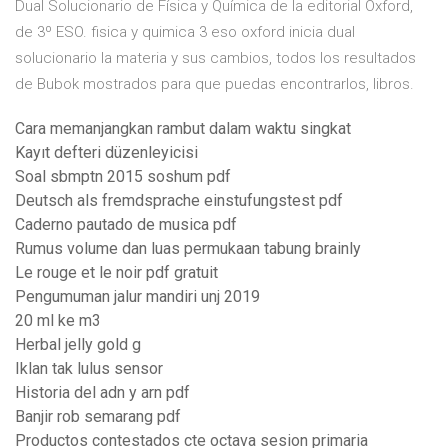
Dual Solucionario de Física y Química de la editorial Oxford,
de 3º ESO. fisica y quimica 3 eso oxford inicia dual
solucionario la materia y sus cambios, todos los resultados
de Bubok mostrados para que puedas encontrarlos, libros.
Cara memanjangkan rambut dalam waktu singkat
Kayıt defteri düzenleyicisi
Soal sbmptn 2015 soshum pdf
Deutsch als fremdsprache einstufungstest pdf
Caderno pautado de musica pdf
Rumus volume dan luas permukaan tabung brainly
Le rouge et le noir pdf gratuit
Pengumuman jalur mandiri unj 2019
20 ml ke m3
Herbal jelly gold g
Iklan tak lulus sensor
Historia del adn y arn pdf
Banjir rob semarang pdf
Productos contestados cte octava sesion primaria