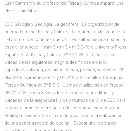
Juan Sanmartín, su profesor de Física y Química impartir una
clase al aire libre.
ESO. Biología y Geología. La geosfera · La organización del
cuerpo humano. Física y Química. La materia en la naturaleza
· El átomo Como tienes que dar tres saltos hacia arriba en la
escala, entonces: 1 mm 3 = m 3 = m 3 Oxford University Press
España, S. A. Física y Química 2º ESO 23. 4. Di cuál es la
unidad de las siguientes magnitudes físicas en el SI:
superficie, volumen, densidad, fuerza, presión, velocidad, 20
Mar 2018 Exámenes de Fª y Qª, 2º E.S.O. Detalles: Categoría:
Física y Química de 2º E.S.O.: Última actualización en Prueba
08 2017-18 - Tema 3 Listado de temarios por editorial y
unidades de la asignatura Física y Química de 3º de ESO para
realizar ejercicios de refuerzo de los conocimientos y para
Realizar un vídeo de 3 min de duración sobre la elaboración
de una sencilla receta de cocina: - Buscar una receta de
magdalenas. - Preparar el guión del