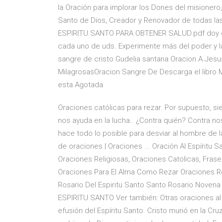
la Oración para implorar los Dones del misionero,
Santo de Dios, Creador y Renovador de todas la
ESPIRITU SANTO PARA OBTENER SALUD.pdf doy grac
cada uno de uds. Experimente más del poder y la
sangre de cristo Gudelia santana Oracion A Jesus
MilagrosasOracion Sangre De Descarga el libro 
esta Agotada
Oraciones católicas para rezar. Por supuesto, si
nos ayuda en la lucha.. ¿Contra quién? Contra n
hace todo lo posible para desviar al hombre de 
de oraciones | Oraciones ... Oración Al Espíritu S
Oraciones Religiosas, Oraciones Catolicas, Fras
Oraciones Para El Alma Como Rezar Oraciones Re
Rosario Del Espiritu Santo Santo Rosario Noven
ESPIRITU SANTO Ver también: Otras oraciones al 
efusión del Espíritu Santo. Cristo murió en la C