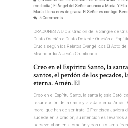
mediodía.) El Ángel del Señor anunció a María. Y Ella c
María. Llena eres de gracia: El Señor es contigo. Bend
5 Comments
ORACIONES A DIOS: Oración de la Sangre de Cri
Cristo Oración a Cristo Doliente Oración al Espíri
Crucis según los Relatos Evangélicos El Acto de
Misericordia A Jesús Crucificado
Creo en el Espíritu Santo, la sant
santos, el perdón de los pecados, l
eterna. Amén. El
Creo en el Espíritu Santo, la santa Iglesia Católi
resurrección de la carne y la vida eterna. Amén. 
moral que han de ser trata- 2 Francisca Javiera d
sucede en la oración, su intención es llevarnos 
perseveraban en la oración y con un mismo fecha