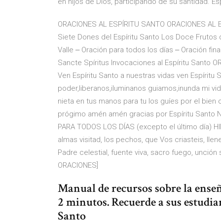
en hijos de Dios, participando de su santidad. Es
ORACIONES AL ESPÍRITU SANTO ORACIONES AL ESP
Siete Dones del Espíritu Santo Los Doce Frutos d
Valle ‒ Oración para todos los días ‒ Oración fin
Sancte Spíritus Invocaciones al Espíritu San
Ven Espíritu Santo a nuestras vidas ven Espíritu
poder,liberanos,iluminanos guiamos,inunda mi vi
nieta en tus manos para tu los guíes por el bien 
prógimo amén amén gracias por Espíritu Santo N
PARA TODOS LOS DÍAS (excepto el último día) HI
almas visitad, los pechos, que Vos criasteis, llene
Padre celestial, fuente viva, sacro fuego, unción 
ORACIONES]
Manual de recursos sobre la ense
2 minutos. Recuerde a sus estudia
Santo