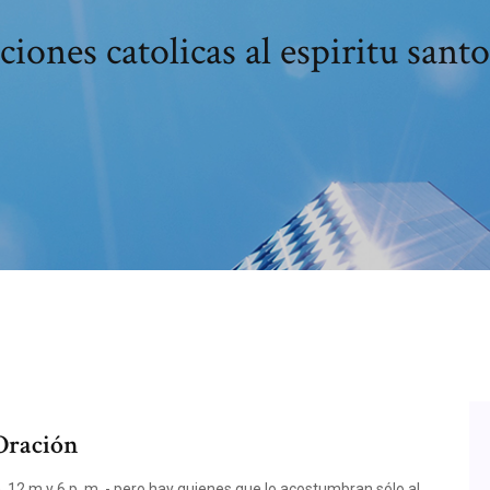
ciones catolicas al espiritu santo
 Oración
m, 12 m y 6 p. m. - pero hay quienes que lo acostumbran sólo al