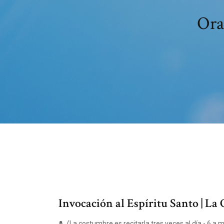
Ora
Invocación al Espíritu Santo | La
(La costumbre es recitarla tres veces al día - 6 a.