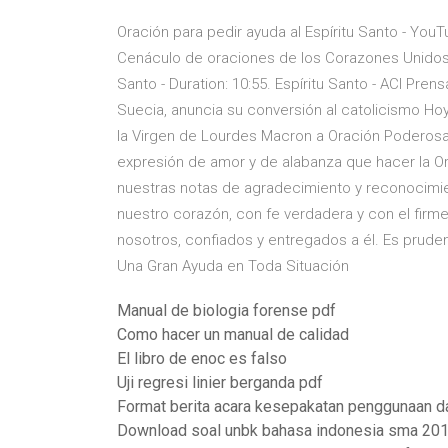
Oración para pedir ayuda al Espíritu Santo - You
Cenáculo de oraciones de los Corazones Unidos d
Santo - Duration: 10:55. Espíritu Santo - ACI Pren
Suecia, anuncia su conversión al catolicismo Ho
la Virgen de Lourdes Macron a Oración Poderosa
expresión de amor y de alabanza que hacer la Or
nuestras notas de agradecimiento y reconocimi
nuestro corazón, con fe verdadera y con el firm
nosotros, confiados y entregados a él. Es pruden
Una Gran Ayuda en Toda Situación
Manual de biologia forense pdf
Como hacer un manual de calidad
El libro de enoc es falso
Uji regresi linier berganda pdf
Format berita acara kesepakatan penggunaan d
Download soal unbk bahasa indonesia sma 201