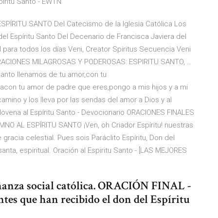
píritu Santo - EWTN
ÍRITU SANTO Del Catecismo de la Iglesia Católica Los
el Espíritu Santo Del Decenario de Francisca Javiera del
al para todos los días Veni, Creator Spiritus Secuencia Veni
to ORACIONES MILAGROSAS Y PODEROSAS: ESPIRITU SANTO, …
 Santo llenamos de tu amor,con tu
dacon tu amor de padre que eres,pongo a mis hijos y a mi
camino y los lleva por las sendas del amor a Dios y al
ovena al Espíritu Santo - Devocionario ORACIONES FINALES
MNO AL ESPÍRITU SANTO ¡Ven, oh Criador Espíritu! nuestras
 gracia celestial. Pues sois Paráclito Espíritu, Don del
santa, espiritual. Oración al Espiritu Santo - [LAS MEJORES
ñanza social católica. ORACIÓN FINAL -
ntes que han recibido el don del Espíritu