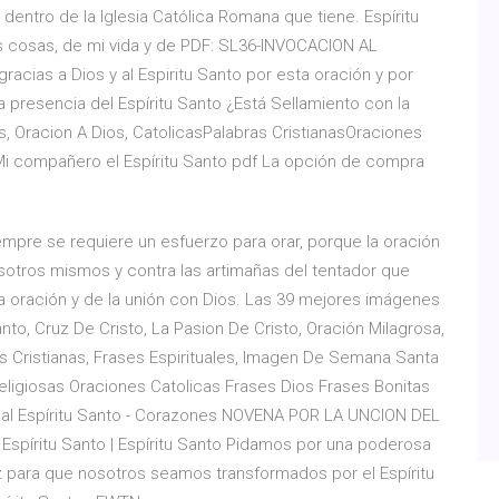
 dentro de la Iglesia Católica Romana que tiene. Espíritu
s cosas, de mi vida y de PDF: SL36-INVOCACION AL
ias a Dios y al Espiritu Santo por esta oración y por
 presencia del Espíritu Santo ¿Está Sellamiento con la
, Oracion A Dios, CatolicasPalabras CristianasOraciones
Mi compañero el Espíritu Santo pdf La opción de compra
empre se requiere un esfuerzo para orar, porque la oración
osotros mismos y contra las artimañas del tentador que
la oración y de la unión con Dios. Las 39 mejores imágenes
anto, Cruz De Cristo, La Pasion De Cristo, Oración Milagrosa,
es Cristianas, Frases Espirituales, Imagen De Semana Santa
ligiosas Oraciones Catolicas Frases Dios Frases Bonitas
a al Espíritu Santo - Corazones NOVENA POR LA UNCION DEL
Espíritu Santo | Espíritu Santo Pidamos por una poderosa
ruz para que nosotros seamos transformados por el Espíritu