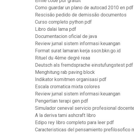
Emile coue pdf gratuit
Como guardar un plano de autocad 2010 en pdf
Rescisão pedido de demissão documentos
Curso completo python pdf
Libro dalai lama pdf
Documentacion oficial de java
Review jurnal sistem informasi keuangan
Format surat lamaran kerja sscn.bkn.go.id
Rituel du 4ème degré reaa
Deutsch als fremdsprache einstufungstest pdf
Menghitung rab paving block
Indikator komitmen organisasi pdf
Escala cromatica mixta colores
Review jurnal sistem informasi keuangan
Pengertian terapi gen pdf
Simulador ceneval servicio profesional docent
A la deriva tami ashcraft libro
Edipo rey libro completo para leer pdf
Caracteristicas del pensamiento prefilosofico m