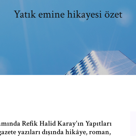
Yatık emine hikayesi özet
mında Refik Halid Karay'ın Yapıtları
gazete yazıları dışında hikâye, roman,