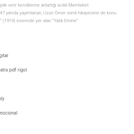
ık verir kendilerine anlattığı acıklı Memleket
1947 yılında yayımlanan, Uzun Ömer isimli hikayesine de konu
'' (1919) eserinde yer alan ''Yatık Emine''
itar
atis pdf rigol
ly
emocional