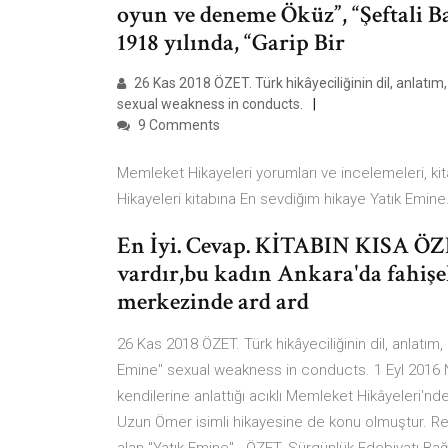
oyun ve deneme Öküz”, “Şeftali Ba
1918 yılında, “Garip Bir
26 Kas 2018 ÖZET. Türk hikâyeciliğinin dil, anlatım, 
sexual weakness in conducts.
9 Comments
Memleket Hikayeleri yorumları ve incelemeleri, kita
Hikayeleri kitabına En sevdiğim hikaye Yatık Emine
En İyi. Cevap. KİTABIN KISA ÖZE
vardır,bu kadın Ankara'da fahişe
merkezinde ard ard
26 Kas 2018 ÖZET. Türk hikâyeciliğinin dil, anlatım, 
Emine" sexual weakness in conducts. 1 Eyl 2016 Ne
kendilerine anlattığı acıklı Memleket Hikâyeleri'nde
Uzun Ömer isimli hikayesine de konu olmuştur. Refi