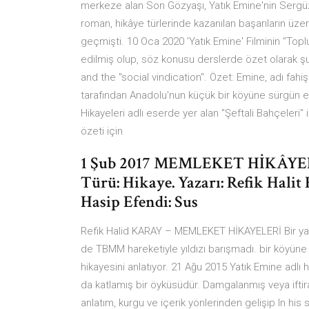
merkeze alan Son Gözyaşı, Yatık Emine'nin Sergü
roman, hikâye türlerinde kazanılan başarıların üze
geçmişti. 10 Oca 2020 'Yatık Emine' Filminin “Top
edilmiş olup, söz konusu derslerde özet olarak şu
and the "social vindication". Özet: Emine, adı fahiş
tarafından Anadolu'nun küçük bir köyüne sürgün ed
Hikayeleri adlı eserde yer alan "Şeftali Bahçeleri"
özeti için
1 Şub 2017 MEMLEKET HİKÂYE
Türü: Hikaye. Yazarı: Refik Halit 
Hasip Efendi: Sus
Refik Halid KARAY – MEMLEKET HİKAYELERİ Bir yaza
de TBMM hareketiyle yıldızı barışmadı. bir köyün
hikayesini anlatıyor. 21 Ağu 2015 Yatık Emine adlı
da katlamış bir öyküsüdür. Damgalanmış veya iftira
anlatım, kurgu ve içerik yönlerinden gelişip In his