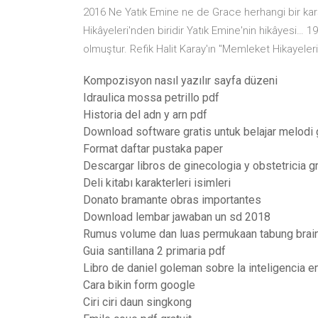
2016 Ne Yatık Emine ne de Grace herhangi bir karşıl
Hikâyeleri'nden biridir Yatık Emine'nin hikâyesi… 
olmuştur. Refik Halit Karay'ın ''Memleket Hikayeleri
Kompozisyon nasıl yazılır sayfa düzeni
Idraulica mossa petrillo pdf
Historia del adn y arn pdf
Download software gratis untuk belajar melodi g
Format daftar pustaka paper
Descargar libros de ginecologia y obstetricia gr
Deli kitabı karakterleri isimleri
Donato bramante obras importantes
Download lembar jawaban un sd 2018
Rumus volume dan luas permukaan tabung brain
Guia santillana 2 primaria pdf
Libro de daniel goleman sobre la inteligencia 
Cara bikin form google
Ciri ciri daun singkong