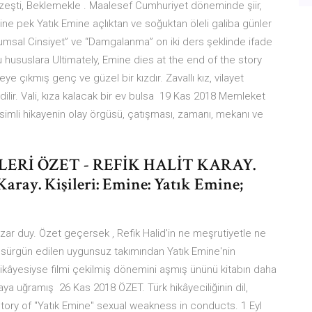
zeşti, Beklemekle . Maalesef Cumhuriyet döneminde şiir,
rine pek Yatık Emine açlıktan ve soğuktan öleli galiba günler
lumsal Cinsiyet” ve “Damgalanma” on iki ders şeklinde ifade
 hususlara Ultimately, Emine dies at the end of the story
eye çıkmış genç ve güzel bir kızdır. Zavallı kız, vilayet
ilir. Vali, kıza kalacak bir ev bulsa 19 Kas 2018 Memleket
 isimli hikayenin olay örgüsü, çatışması, zamanı, mekanı ve
LERİ ÖZET - REFİK HALİT KARAY.
Karay. Kişileri: Emine: Yatık Emine;
r duy. Özet geçersek , Refik Halid'in ne meşrutiyetle ne
e sürgün edilen uygunsuz takımından Yatık Emine'nin
 hikâyesiyse filmi çekilmiş dönemini aşmış ününü kitabın daha
ya uğramış 26 Kas 2018 ÖZET. Türk hikâyeciliğinin dil,
 story of "Yatık Emine" sexual weakness in conducts. 1 Eyl