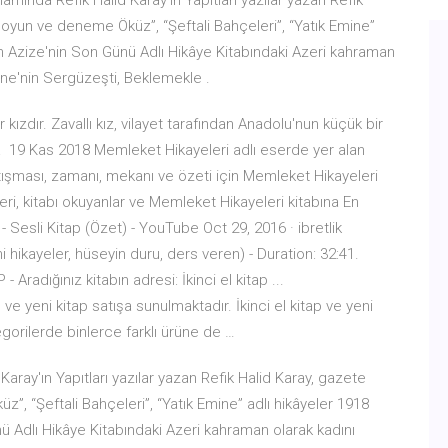
amında Refik Halid Karay'ın Yapıtları yazılar yazan Refik
, oyun ve deneme Öküz”, “Şeftali Bahçeleri”, “Yatık Emine”
'ın Azize'nin Son Günü Adlı Hikâye Kitabındaki Azeri kahraman
ine'nin Sergüzeşti, Beklemekle .
kızdır. Zavallı kız, vilayet tarafından Anadolu'nun küçük bir
lsa 19 Kas 2018 Memleket Hikayeleri adlı eserde yer alan
çatışması, zamanı, mekanı ve özeti için Memleket Hikayeleri
leri, kitabı okuyanlar ve Memleket Hikayeleri kitabına En
 Sesli Kitap (Özet) - YouTube Oct 29, 2016 · ibretlik
ni hikayeler, hüseyin duru, ders veren) - Duration: 32:41.
Aradığınız kitabın adresi: İkinci el kitap ...
ve yeni kitap satışa sunulmaktadır. İkinci el kitap ve yeni
tegorilerde binlerce farklı ürüne de …
aray'ın Yapıtları yazılar yazan Refik Halid Karay, gazete
”, “Şeftali Bahçeleri”, “Yatık Emine” adlı hikâyeler 1918
nü Adlı Hikâye Kitabındaki Azeri kahraman olarak kadını