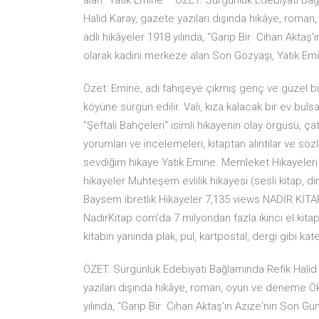
alan ''Yatık Emine'' ÖZET. Sürgünlük Edebiyatı Bağl
Halid Karay, gazete yazıları dışında hikâye, roman
adlı hikâyeler 1918 yılında, “Garip Bir Cihan Aktaş
olarak kadını merkeze alan Son Gözyaşı, Yatık Em
Özet: Emine, adı fahişeye çıkmış genç ve güzel bir 
köyüne sürgün edilir. Vali, kıza kalacak bir ev bu
"Şeftali Bahçeleri" isimli hikayenin olay örgüsü, 
yorumları ve incelemeleri, kitaptan alıntılar ve söz
sevdiğim hikaye Yatık Emine. Memleket Hikayeleri -
hikayeler Muhteşem evlilik hikayesi (sesli kitap, di
Baysem ibretlik Hikayeler 7,135 views NADİR KİTAP - 
NadirKitap.com'da 7 milyondan fazla ikinci el kitap 
kitabın yanında plak, pul, kartpostal, dergi gibi ka
ÖZET. Sürgünlük Edebiyatı Bağlamında Refik Halid K
yazıları dışında hikâye, roman, oyun ve deneme Öküz
yılında, “Garip Bir Cihan Aktaş'ın Azize'nin Son Gü